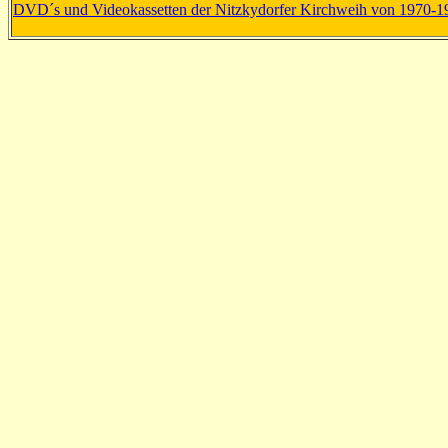
DVD´s und Videokassetten der Nitzkydorfer Kirchweih von 1970-1