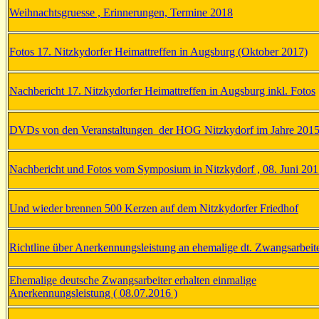
Weihnachtsgruesse , Erinnerungen, Termine 2018
Fotos 17. Nitzkydorfer Heimattreffen in Augsburg (Oktober 2017)
Nachbericht 17. Nitzkydorfer Heimattreffen in Augsburg inkl. Fotos
DVDs von den Veranstaltungen der HOG Nitzkydorf im Jahre 201
Nachbericht und Fotos vom Symposium in Nitzkydorf , 08. Juni 20
Und wieder brennen 500 Kerzen auf dem Nitzkydorfer Friedhof
Richtline über Anerkennungsleistung an ehemalige dt. Zwangsarbeit
Ehemalige deutsche Zwangsarbeiter erhalten einmalige
Anerkennungsleistung ( 08.07.2016 )